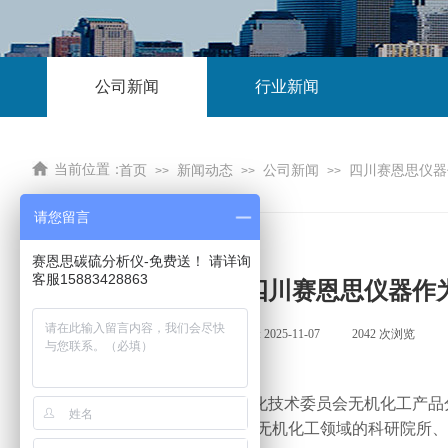
公司新闻
行业新闻
当前位置：
首页
新闻动态
公司新闻
四川赛恩思仪器
>>
>>
>>
请您留言
赛恩思碳硫分析仪-免费送！ ​请详询
客服15883428863
四川赛恩思仪器作为
来源:
|
作者:
四川赛恩思
|
发布时间:
2025-11-07
|
2042
次浏览
|
年
月，全国化学标准化技术委员会无机化工产品
2025
11
设计院有限公司主办，来自全国无机化工领域的科研院所、